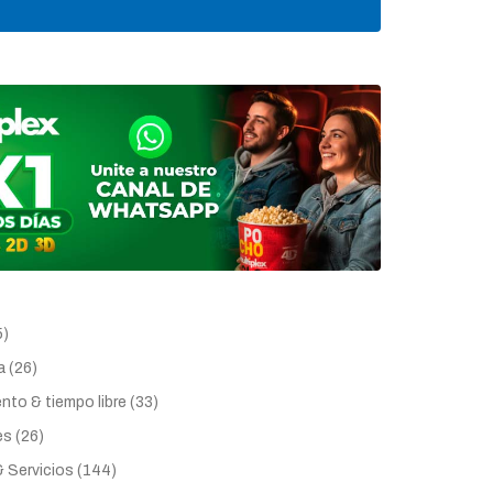
5)
 (26)
nto & tiempo libre (33)
s (26)
 Servicios (144)