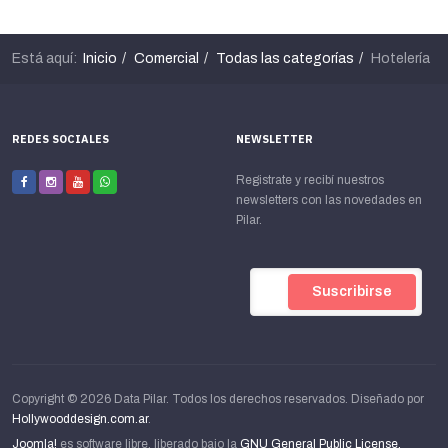
Está aquí:
Inicio
Comercial
Todas las categorías
Hotelería
REDES SOCIALES
NEWSLETTER
Registrate y recibí nuestros
newsletters con las novedades en
Pilar.
Copyright © 2026 Data Pilar. Todos los derechos reservados. Diseñado por
Hollywooddesign.com.ar
.
Joomla!
es software libre, liberado bajo la
GNU General Public License.