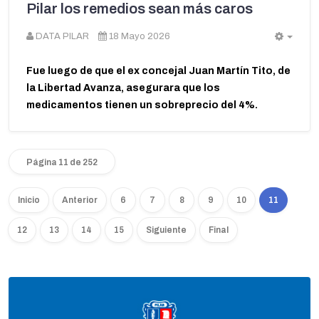
Pilar los remedios sean más caros
DATA PILAR
18 Mayo 2026
Empt
Fue luego de que el ex concejal Juan Martín Tito, de
la Libertad Avanza, asegurara que los
medicamentos tienen un sobreprecio del 4%.
Página 11 de 252
Inicio
Anterior
6
7
8
9
10
11
12
13
14
15
Siguiente
Final