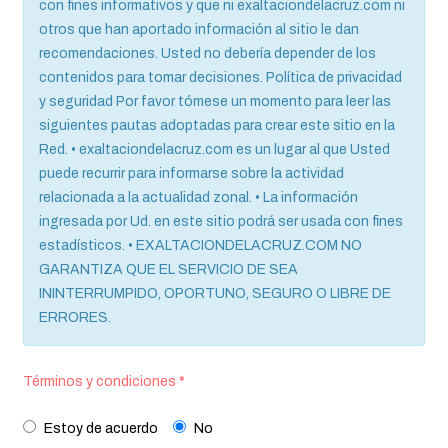
con fines informativos y que ni exaltaciondelacruz.com ni
otros que han aportado información al sitio le dan
recomendaciones. Usted no debería depender de los
contenidos para tomar decisiones. Política de privacidad
y seguridad Por favor tómese un momento para leer las
siguientes pautas adoptadas para crear este sitio en la
Red. • exaltaciondelacruz.com es un lugar al que Usted
puede recurrir para informarse sobre la actividad
relacionada a la actualidad zonal. • La información
ingresada por Ud. en este sitio podrá ser usada con fines
estadísticos. • EXALTACIONDELACRUZ.COM NO
GARANTIZA QUE EL SERVICIO DE SEA
ININTERRUMPIDO, OPORTUNO, SEGURO O LIBRE DE
ERRORES.
Términos y condiciones
*
Estoy de acuerdo
No