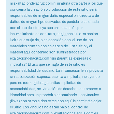
ni exaltaciondelacruz.com ni ninguna otra parte a los que
concierna la creación o producción de este sitio serán
responsables de ningún daño especial o indirecto o de
daños de ningún tipo derivados de pérdida relacionada
con el uso del sitio, ya sea en una acción por
incumplimiento de contrato, negligencia u otra acción
ilícita que surja de, o en conexión con, el uso de los
materiales contenidos en este sitio. Este sitio y el
material aquí contenido son suministrados por
exaltaciondelacruz.com "sin garantías expresas o
implícitas". El uso que se haga de este sitio es
responsabilidad del usuario. La información le es provista
sin autorización expresa, escrita o implícita, incluyendo
pero no restringida a garantías implícitas de
comerciabilidad, no-violación de derechos de terceros e
idoneidad para un propósito determinado. Los vínculos
(links) con otros sitios ofrecidos aquí, le permitirán dejar
el Sitio. Los vínculos no están bajo el control de
exaltaciondelacruz.com, ni exaltaciondelacruz.com es