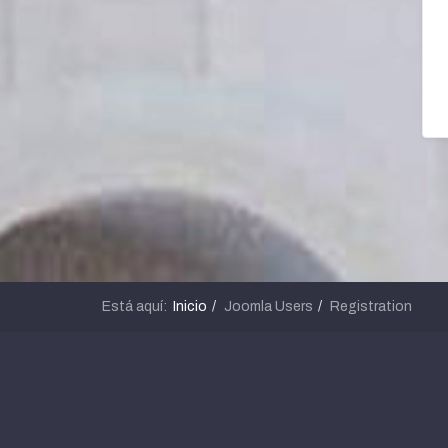
Está aquí:
Inicio
Joomla Users
Registration