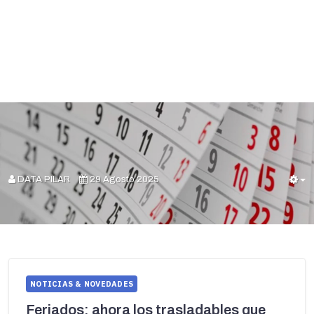
DATA PILAR
29 Agosto 2025
E
NOTICIAS & NOVEDADES
Feriados: ahora los trasladables que