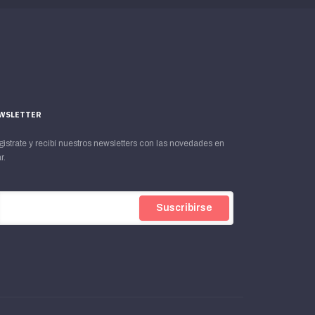
WSLETTER
istrate y recibí nuestros newsletters con las novedades en
r.