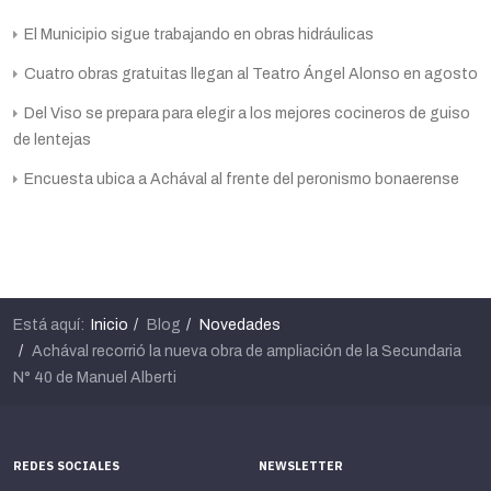
El Municipio sigue trabajando en obras hidráulicas
Cuatro obras gratuitas llegan al Teatro Ángel Alonso en agosto
Del Viso se prepara para elegir a los mejores cocineros de guiso
de lentejas
Encuesta ubica a Achával al frente del peronismo bonaerense
Está aquí:
Inicio
Blog
Novedades
Achával recorrió la nueva obra de ampliación de la Secundaria
N° 40 de Manuel Alberti
REDES SOCIALES
NEWSLETTER