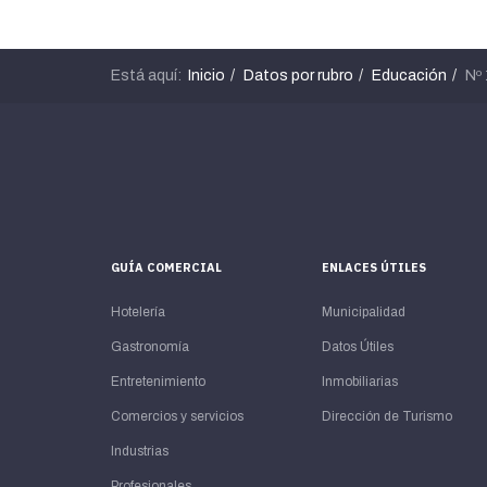
Está aquí:
Inicio
Datos por rubro
Educación
Nº
GUÍA COMERCIAL
ENLACES ÚTILES
Hotelería
Municipalidad
Gastronomía
Datos Útiles
Entretenimiento
Inmobiliarias
Comercios y servicios
Dirección de Turismo
Industrias
Profesionales